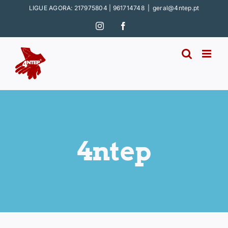
Skip
LIGUE AGORA: 217975804 | 961714748
|
geral@4ntep.pt
to
Instagram
Facebook
content
4ntep