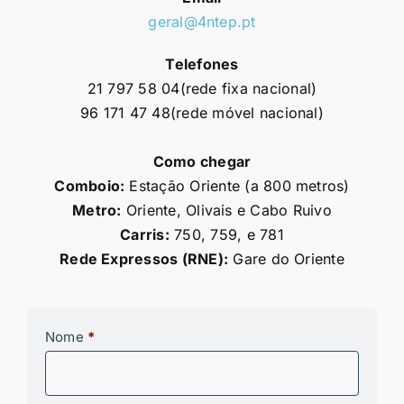
geral@4ntep.pt
Telefones
21 797 58 04(rede fixa nacional)
96 171 47 48(rede móvel nacional)
Como chegar
Comboio:
Estação Oriente (a 800 metros)
Metro:
Oriente, Olivais e Cabo Ruivo
Carris:
750, 759, e 781
Rede Expressos (RNE):
Gare do Oriente
Contactos
Nome
*