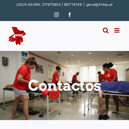
Skip
LIGUE AGORA: 217975804 | 961714748
|
geral@4ntep.pt
to
Instagram
Facebook
content
Contactos