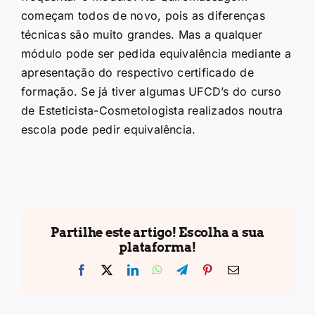
começam todos de novo, pois as diferenças
técnicas são muito grandes. Mas a qualquer
módulo pode ser pedida equivalência mediante a
apresentação do respectivo certificado de
formação. Se já tiver algumas UFCD’s do curso
de Esteticista-Cosmetologista realizados noutra
escola pode pedir equivalência.
Partilhe este artigo! Escolha a sua
plataforma!
Facebook
X
LinkedIn
WhatsApp
Telegram
Pinterest
Email
(necessário
mas
não
publicado)