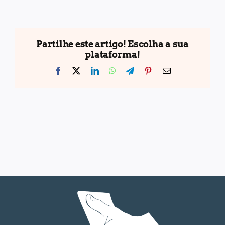
Partilhe este artigo! Escolha a sua
plataforma!
Facebook
X
LinkedIn
WhatsApp
Telegram
Pinterest
Email
(necessário
mas
não
publicado)